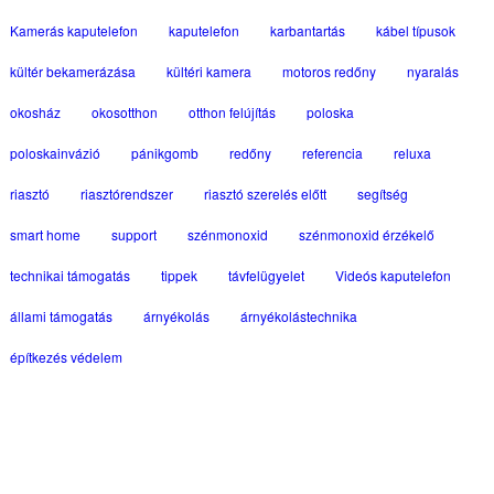
Kamerás kaputelefon
kaputelefon
karbantartás
kábel típusok
kültér bekamerázása
kültéri kamera
motoros redőny
nyaralás
okosház
okosotthon
otthon felújítás
poloska
poloskainvázió
pánikgomb
redőny
referencia
reluxa
riasztó
riasztórendszer
riasztó szerelés előtt
segítség
smart home
support
szénmonoxid
szénmonoxid érzékelő
technikai támogatás
tippek
távfelügyelet
Videós kaputelefon
állami támogatás
árnyékolás
árnyékolástechnika
építkezés védelem