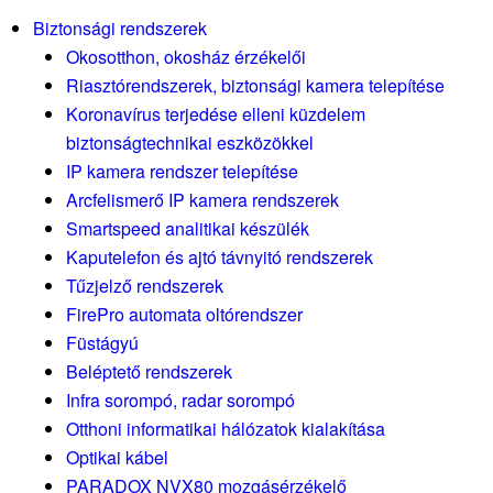
Biztonsági rendszerek
Okosotthon, okosház érzékelői
Riasztórendszerek, biztonsági kamera telepítése
Koronavírus terjedése elleni küzdelem
biztonságtechnikai eszközökkel
IP kamera rendszer telepítése
Arcfelismerő IP kamera rendszerek
Smartspeed analitikai készülék
Kaputelefon és ajtó távnyitó rendszerek
Tűzjelző rendszerek
FirePro automata oltórendszer
Füstágyú
Beléptető rendszerek
Infra sorompó, radar sorompó
Otthoni informatikai hálózatok kialakítása
Optikai kábel
PARADOX NVX80 mozgásérzékelő