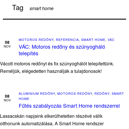
Tag
smart home
MOTOROS REDŐNY
,
REFERENCIA
,
SMART HOME
,
VÁC
08
VÁC: Motoros redőny és szúnyogháló
NOV
telepítés
Vácott motoros redőnyt és fix szúnyoghálót telepítettünk.
Reméljük, elégedetten használják a tulajdonosok!
ALUMINIUM REDŐNY
,
MOTOROS REDŐNY
,
REDŐNY
,
SMART
08
HOME
NOV
Fűtés szabályozás Smart Home rendszerrel
Lassacskán napjaink elkerülhetetlen részévé válik
otthonunk automatizálása. A Smart Home rendszer