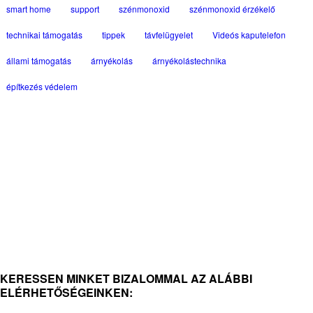
smart home
support
szénmonoxid
szénmonoxid érzékelő
technikai támogatás
tippek
távfelügyelet
Videós kaputelefon
állami támogatás
árnyékolás
árnyékolástechnika
építkezés védelem
KERESSEN MINKET BIZALOMMAL AZ ALÁBBI
ELÉRHETŐSÉGEINKEN: