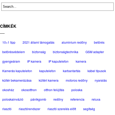
CÍMKÉK
10+1 tipp
2021 állami támogatás
aluminium redőny
betörés
betörésvédelem
biztonság
biztonságtechnika
GSM adapter
gyengeáram
IP kamera
IP kaputelefon
kamera
Kamerás kaputelefon
kaputelefon
karbantartás
kábel típusok
kültér bekamerázása
kültéri kamera
motoros redőny
nyaralás
okosház
okosotthon
otthon felújítás
poloska
poloskainvázió
pánikgomb
redőny
referencia
reluxa
riasztó
riasztórendszer
riasztó szerelés előtt
segítség