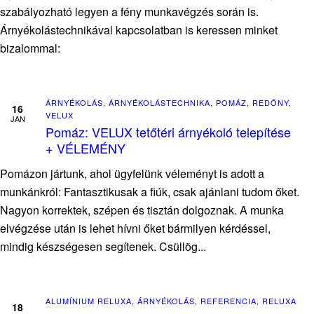
szabályozható legyen a fény munkavégzés során is.
Árnyékolástechnikával kapcsolatban is keressen minket
bizalommal:
ÁRNYÉKOLÁS
,
ÁRNYÉKOLÁSTECHNIKA
,
POMÁZ
,
REDŐNY
,
16
VELUX
JAN
Pomáz: VELUX tetőtéri árnyékoló telepítése
+ VÉLEMÉNY
Pomázon jártunk, ahol ügyfelünk véleményt is adott a
munkánkról: Fantasztikusak a fiúk, csak ajánlani tudom őket.
Nagyon korrektek, szépen és tisztán dolgoznak. A munka
elvégzése után is lehet hívni őket bármilyen kérdéssel,
mindig készségesen segítenek. Csüllög...
ALUMÍNIUM RELUXA
,
ÁRNYÉKOLÁS
,
REFERENCIA
,
RELUXA
18