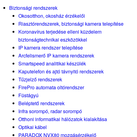
Biztonsági rendszerek
Okosotthon, okosház érzékelői
Riasztórendszerek, biztonsági kamera telepítése
Koronavírus terjedése elleni küzdelem
biztonságtechnikai eszközökkel
IP kamera rendszer telepítése
Arcfelismerő IP kamera rendszerek
Smartspeed analitikai készülék
Kaputelefon és ajtó távnyitó rendszerek
Tűzjelző rendszerek
FirePro automata oltórendszer
Füstágyú
Beléptető rendszerek
Infra sorompó, radar sorompó
Otthoni informatikai hálózatok kialakítása
Optikai kábel
PARADOX NVX80 mozgásérzékelő