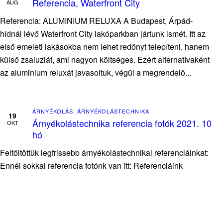
Referencia, Waterfront City
AUG
Referencia: ALUMINIUM RELUXA A Budapest, Árpád-
hídnál lévő Waterfront City lakóparkban jártunk ismét. Itt az
első emeleti lakásokba nem lehet redőnyt telepíteni, hanem
külső zsaluziát, ami nagyon költséges. Ezért alternatívaként
az aluminium reluxát javasoltuk, végül a megrendelő...
ÁRNYÉKOLÁS
,
ÁRNYÉKOLÁSTECHNIKA
19
Árnyékolástechnika referencia fotók 2021. 10
OKT
hó
Feltöltöttük legfrissebb árnyékolástechnikai referenciáinkat:
Ennél sokkal referencia fotónk van itt: Referenciáink