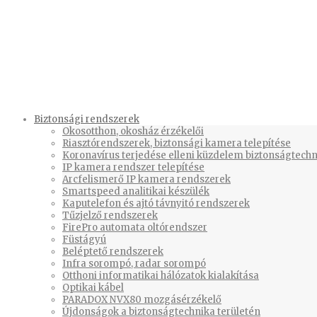
Biztonsági rendszerek
Okosotthon, okosház érzékelői
Riasztórendszerek, biztonsági kamera telepítése
Koronavírus terjedése elleni küzdelem biztonságtechn
IP kamera rendszer telepítése
Arcfelismerő IP kamera rendszerek
Smartspeed analitikai készülék
Kaputelefon és ajtó távnyitó rendszerek
Tűzjelző rendszerek
FirePro automata oltórendszer
Füstágyú
Beléptető rendszerek
Infra sorompó, radar sorompó
Otthoni informatikai hálózatok kialakítása
Optikai kábel
PARADOX NVX80 mozgásérzékelő
Újdonságok a biztonságtechnika területén