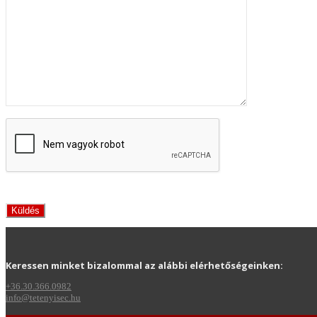
Keressen minket bizalommal az alábbi elérhetőségeinken:
+36.30.366.0982
info@tetenyisec.hu