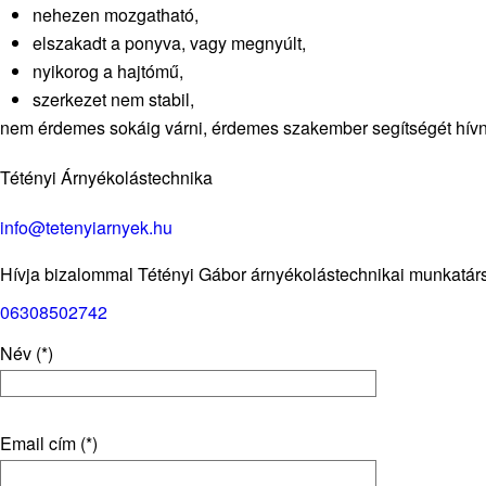
nehezen mozgatható,
elszakadt a ponyva, vagy megnyúlt,
nyikorog a hajtómű,
szerkezet nem stabil,
nem érdemes sokáig várni, érdemes szakember segítségét hívni
Tétényi Árnyékolástechnika
info@tetenyiarnyek.hu
Hívja bizalommal Tétényi Gábor árnyékolástechnikai munkatár
06308502742
Név (*)
Email cím (*)