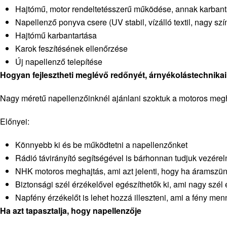
Hajtómű, motor rendeltetésszerű működése, annak karbant
Napellenző ponyva csere (UV stabil, vízálló textil, nagy szí
Hajtómű karbantartása
Karok feszítésének ellenőrzése
Új napellenző telepítése
Hogyan fejlesztheti meglévő redőnyét, árnyékolástechnika
Nagy méretű napellenzőinknél ajánlani szoktuk a motoros megh
Előnyei:
Könnyebb ki és be működtetni a napellenzőnket
Rádió távirányító segítségével is bárhonnan tudjuk vezérel
NHK motoros meghajtás, ami azt jelenti, hogy ha áramszüne
Biztonsági szél érzékelővel egészíthetők ki, ami nagy szé
Napfény érzékelőt is lehet hozzá illeszteni, ami a fény m
Ha azt tapasztalja, hogy napellenzője