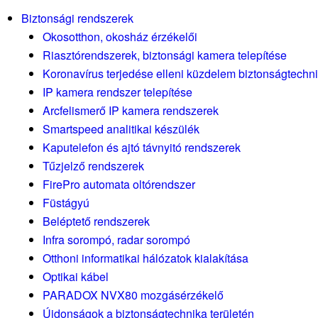
Biztonsági rendszerek
Okosotthon, okosház érzékelői
Riasztórendszerek, biztonsági kamera telepítése
Koronavírus terjedése elleni küzdelem biztonságtechn
IP kamera rendszer telepítése
Arcfelismerő IP kamera rendszerek
Smartspeed analitikai készülék
Kaputelefon és ajtó távnyitó rendszerek
Tűzjelző rendszerek
FirePro automata oltórendszer
Füstágyú
Beléptető rendszerek
Infra sorompó, radar sorompó
Otthoni informatikai hálózatok kialakítása
Optikai kábel
PARADOX NVX80 mozgásérzékelő
Újdonságok a biztonságtechnika területén