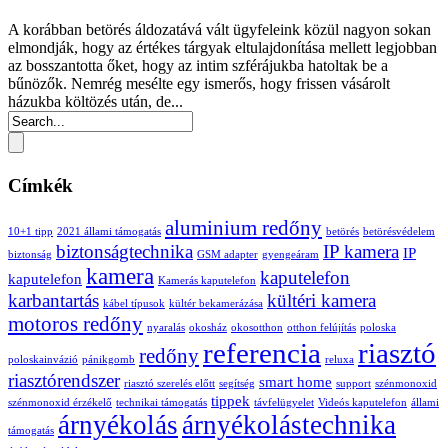
A korábban betörés áldozatává vált ügyfeleink közül nagyon sokan
elmondják, hogy az értékes tárgyak eltulajdonítása mellett legjobban
az bosszantotta őket, hogy az intim szférájukba hatoltak be a
bűnözők. Nemrég mesélte egy ismerős, hogy frissen vásárolt
házukba költözés után, de...
Címkék
aluminium redőny
10+1 tipp
2021 állami támogatás
betörés
betörésvédelem
biztonságtechnika
IP kamera
IP
biztonság
GSM adapter
gyengeáram
kamera
kaputelefon
kaputelefon
Kamerás kaputelefon
karbantartás
kültéri kamera
kábel típusok
kültér bekamerázása
motoros redőny
nyaralás
okosház
okosotthon
otthon felújítás
poloska
referencia
riasztó
redőny
poloskainvázió
pánikgomb
reluxa
riasztórendszer
smart home
riasztó szerelés előtt
segítség
support
szénmonoxid
tippek
szénmonoxid érzékelő
technikai támogatás
távfelügyelet
Videós kaputelefon
állami
árnyékolás
árnyékolástechnika
támogatás