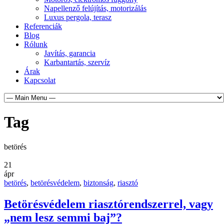
Napellenző felújítás, motorizálás
Luxus pergola, terasz
Referenciák
Blog
Rólunk
Javítás, garancia
Karbantartás, szervíz
Árak
Kapcsolat
Tag
betörés
21
ápr
betörés
,
betörésvédelem
,
biztonság
,
riasztó
Betörésvédelem riasztórendszerrel, vagy
„nem lesz semmi baj”?