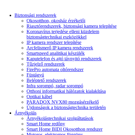
Biztonsági rendszerek
Okosotthon, okosház érzékelői
Riasztórendszerek, biztonsági kamera telepítése
Koronavírus terjedése elleni küzdelem
biztonságtechnikai eszközökkel
IP kamera rendszer telepítése
Arcfelismerő IP kamera rendszerek
Smartspeed analitikai készülék
Kaputelefon és ajtó távnyitó rendszerek
Tűzjelző rendszerek
FirePro automata oltórendszer
Füstágyú
Beléptető rendszerek
Infra sorompó, radar sorompó
Otthoni informatikai hálózatok kialakítása
Optikai kábel
PARADOX NVX80 mozgásérzékelő
Újdonságok a biztonságtechnika területén
Árnyékolás
Árnyékolástechnikai szolgáltatások
Smart Home redőny
Smart Home BIDI Okosotthon rendszer
Motoros, elektromos függöny