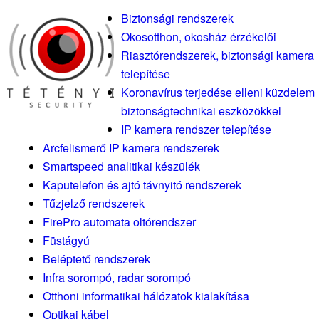
Biztonsági rendszerek
Okosotthon, okosház érzékelői
Riasztórendszerek, biztonsági kamera
telepítése
Koronavírus terjedése elleni küzdelem
biztonságtechnikai eszközökkel
IP kamera rendszer telepítése
Arcfelismerő IP kamera rendszerek
Smartspeed analitikai készülék
Kaputelefon és ajtó távnyitó rendszerek
Tűzjelző rendszerek
FirePro automata oltórendszer
Füstágyú
Beléptető rendszerek
Infra sorompó, radar sorompó
Otthoni informatikai hálózatok kialakítása
Optikai kábel